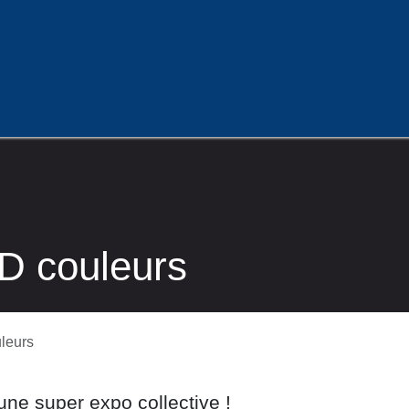
rojets
Location
Partenariats
Contactez-nous
Accès
2D couleurs
uleurs
une super expo collective !